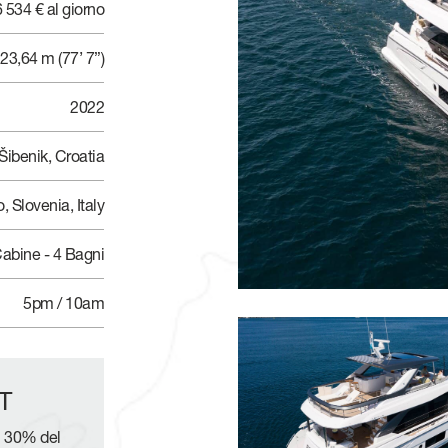
 534 € al giorno
23,64 m (77’ 7”)
2022
Šibenik, Croatia
 Slovenia, Italy
 Cabine - 4 Bagni
5pm / 10am
T
l 30% del